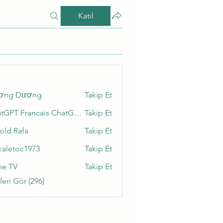
Katıl
ơng Dương
Takip Et
ChatGPT Francais ChatGPTXOnline
Takip Et
old Rafa
Takip Et
caletoc1973
Takip Et
toc1973
ne TV
Takip Et
eri Gör (296)