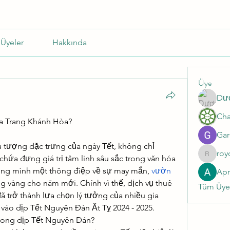
Üyeler
Hakkında
Üye
Dư
ha Trang Khánh Hòa?
Gar
u tượng đặc trưng của ngày Tết, không chỉ 
roy
ứa đựng giá trị tâm linh sâu sắc trong văn hóa 
roycale
ong mình một thông điệp về sự may mắn, 
vườn 
Ap
ững vàng cho năm mới. Chính vì thế, dịch vụ thuê 
Tüm Üyel
 trở thành lựa chọn lý tưởng của nhiều gia 
 vào dịp Tết Nguyên Đán Ất Tỵ 2024 - 2025.
 trong dịp Tết Nguyên Đán?