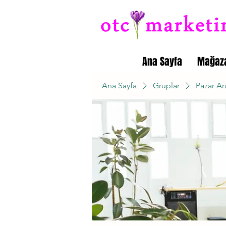
Ana Sayfa
Mağaz
Ana Sayfa
Gruplar
Pazar Ar