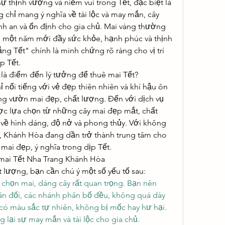
ự thịnh vượng và niềm vui trong Tết, đặc biệt là 
chỉ mang ý nghĩa về tài lộc và may mắn, cây 
 an và ổn định cho gia chủ. Mai vàng thường 
 một năm mới đầy sức khỏe, hạnh phúc và thịnh 
ng Tết" chính là minh chứng rõ ràng cho vị trí 
p Tết.
 là điểm đến lý tưởng để thuê mai Tết?
nổi tiếng với vẻ đẹp thiên nhiên và khí hậu ôn 
g vườn mai đẹp, chất lượng. Đến với dịch vụ 
ược lựa chọn từ những cây mai đẹp mắt, chất 
 về hình dáng, độ nở và phong thủy. Với không 
i, Khánh Hòa đang dần trở thành trung tâm cho 
ai đẹp, ý nghĩa trong dịp Tết.
 mai Tết Nha Trang Khánh Hòa
lượng, bạn cần chú ý một số yếu tố sau:
chọn mai, dáng cây rất quan trọng. Bạn nên 
n đối, các nhánh phân bố đều, không quá dày 
có màu sắc tự nhiên, không bị mốc hay hư hại. 
 lại sự may mắn và tài lộc cho gia chủ.