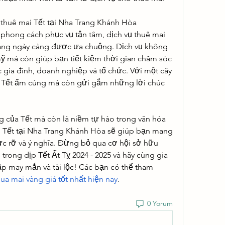
 thuê mai Tết tại Nha Trang Khánh Hòa
 phong cách phục vụ tận tâm, dịch vụ thuê mai 
ang ngày càng được ưa chuộng. Dịch vụ không 
 mà còn giúp bạn tiết kiệm thời gian chăm sóc 
c gia đình, doanh nghiệp và tổ chức. Với một cây 
 Tết ấm cúng mà còn gửi gắm những lời chúc 
g của Tết mà còn là niềm tự hào trong văn hóa 
i Tết tại Nha Trang Khánh Hòa sẽ giúp bạn mang 
c rỡ và ý nghĩa. Đừng bỏ qua cơ hội sở hữu 
rong dịp Tết Ất Tỵ 2024 - 2025 và hãy cùng gia 
 may mắn và tài lộc! Các bạn có thể tham 
ua mai vàng giá tốt nhất hiện nay
.
0 Yorum