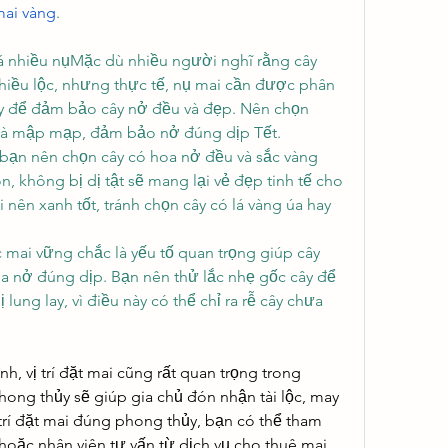
mai vàng
.
 nhiều nụMặc dù nhiều người nghĩ rằng cây 
hiều lộc, nhưng thực tế, nụ mai cần được phân 
y để đảm bảo cây nở đều và đẹp. Nên chọn 
 và mập mạp, đảm bảo nở đúng dịp Tết.
 bạn nên chọn cây có hoa nở đều và sắc vàng 
n, không bị dị tật sẽ mang lại vẻ đẹp tinh tế cho 
nên xanh tốt, tránh chọn cây có lá vàng úa hay 
mai vững chắc là yếu tố quan trọng giúp cây 
a nở đúng dịp. Bạn nên thử lắc nhẹ gốc cây để 
ung lay, vì điều này có thể chỉ ra rễ cây chưa 
h, vị trí đặt mai cũng rất quan trọng trong 
ong thủy sẽ giúp gia chủ đón nhận tài lộc, may 
trí đặt mai đúng phong thủy, bạn có thể tham 
hoặc nhân viên tư vấn từ dịch vụ cho thuê mai 