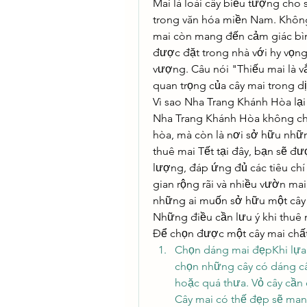
Mai là loài cây biểu tượng cho s
trong văn hóa miền Nam. Không 
mai còn mang đến cảm giác bình
được đặt trong nhà với hy vọng
vượng. Câu nói "Thiếu mai là vắ
quan trọng của cây mai trong dị
Vì sao Nha Trang Khánh Hòa lại
Nha Trang Khánh Hòa không chỉ 
hòa, mà còn là nơi sở hữu nhữn
thuê mai Tết tại đây, bạn sẽ đ
lượng, đáp ứng đủ các tiêu chí
gian rộng rãi và nhiều vườn ma
những ai muốn sở hữu một cây m
Những điều cần lưu ý khi thuê
Để chọn được một cây mai chất 
Chọn dáng mai đẹpKhi lựa 
chọn những cây có dáng câ
hoặc quá thưa. Vỏ cây cần 
Cây mai có thế đẹp sẽ mang