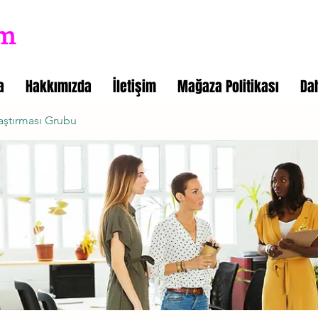
a
Hakkımızda
İletişim
Mağaza Politikası
Da
aştırması Grubu