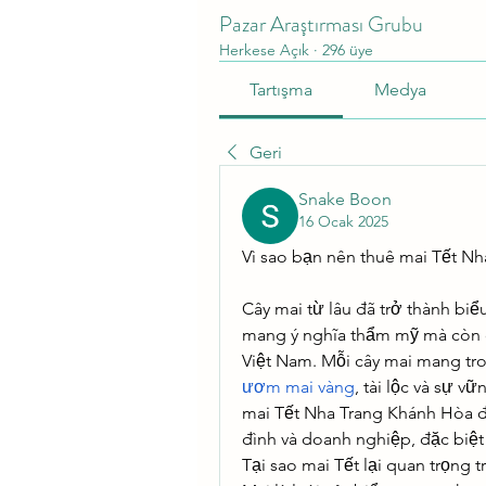
Pazar Araştırması Grubu
Herkese Açık
·
296 üye
Tartışma
Medya
Geri
Snake Boon
16 Ocak 2025
Vì sao bạn nên thuê mai Tết N
Cây mai từ lâu đã trở thành biể
mang ý nghĩa thẩm mỹ mà còn ch
Việt Nam. Mỗi cây mai mang tr
ươm mai vàng
, tài lộc và sự v
mai Tết Nha Trang Khánh Hòa đã
đình và doanh nghiệp, đặc biệt
Tại sao mai Tết lại quan trọng