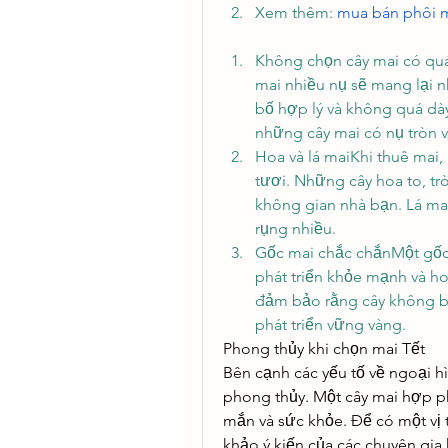
Xem thêm: 
mua bán phôi 
Không chọn cây mai có quá
mai nhiều nụ sẽ mang lại n
bố hợp lý và không quá dà
những cây mai có nụ tròn
Hoa và lá maiKhi thuê mai,
tươi. Những cây hoa to, trò
không gian nhà bạn. Lá mai 
rụng nhiều.
Gốc mai chắc chắnMột gốc 
phát triển khỏe mạnh và ho
đảm bảo rằng cây không bị l
phát triển vững vàng.
Phong thủy khi chọn mai Tết
Bên cạnh các yếu tố về ngoại hìn
phong thủy. Một cây mai hợp ph
mắn và sức khỏe. Để có một vị 
khảo ý kiến của các chuyên gia 