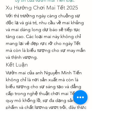
uy tín của vườn mai Tiến Đạt.
Xu Hướng Chơi Mai Tết 2025
Với thị trường ngày càng chuộng sự 
độc lạ và giá trị, nhu cầu về mai khủng 
và mai dáng long dự báo sẽ tiếp tục 
tăng cao. Các loại mai này không chỉ 
mang lại vẻ đẹp rực rỡ cho ngày Tết 
mà còn là biểu tượng cho sự may mắn 
và thịnh vượng.
Kết Luận
Vườn mai của anh Nguyễn Minh Tiến 
không chỉ là nơi sản xuất mà còn là 
biểu tượng cho sự sáng tạo và đẳng 
cấp trong nghệ thuật chơi mai Tết. Với 
quy mô khổng lồ, sự đa dạng sản 
phẩm và chất lượng vượt trội, đây thực 
sự là điểm đến không thể bỏ qua cho 
những ai mong muốn mang sắc xuân 
giá trị về nhà. Hãy nhanh tay đặt chỗ để 