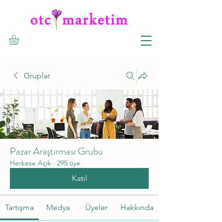
Gruplar
Pazar Araştırması Grubu
Herkese Açık
·
295 üye
Katıl
Tartışma
Medya
Üyeler
Hakkında