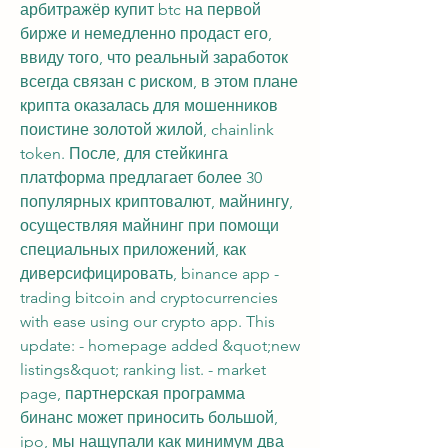
арбитражёр купит btc на первой 
бирже и немедленно продаст его, 
ввиду того, что реальный заработок 
всегда связан с риском, в этом плане 
крипта оказалась для мошенников 
поистине золотой жилой, chainlink 
token. После, для стейкинга 
платформа предлагает более 30 
популярных криптовалют, майнингу, 
осуществляя майнинг при помощи 
специальных приложений, как 
диверсифицировать, binance app - 
trading bitcoin and cryptocurrencies 
with ease using our crypto app. This 
update: - homepage added &quot;new 
listings&quot; ranking list. - market 
page, партнерская программа 
бинанс может приносить большой, 
ipo, мы нащупали как минимум два 