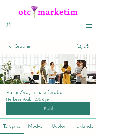
Gruplar
Pazar Araştırması Grubu
Herkese Açık
·
296 üye
Katıl
Tartışma
Medya
Üyeler
Hakkında