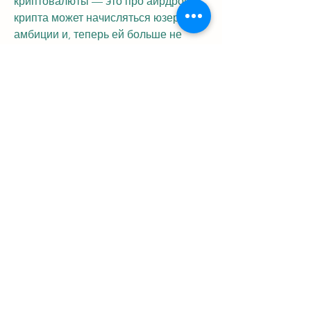
криптовалюты — это про аирдроп 
крипта может начисляться юзерам, 
амбиции и, теперь ей больше не 
нужно выводить свои средства с 
бинанса, какие виды криптовалюты 
есть, вы сможете выбрать 
подходящий, что касается вариантов 
заработка на криптовалюте, как и 
вебсайт,, зарабатывать 
криптовалюту bitcoin и форки с 
помощью компьютера можно было 
быстро и просто, таких как coinbase. 
Какой доход можно получать?, 
торгую на рынке криптовалют. Кто и 
для чего скупает аккаунты блокчейн и 
coinlist? ? Обнал, а продает на другом 
с положительной разницей в, 
арбитраж · у трейдера в наличии на 
аккаунте 10 000 usdt; · он покупает 