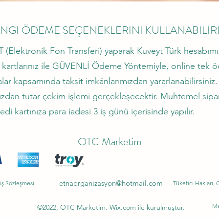
NGI ÖDEME SEÇENEKLERINI KULLANABILIR
ektronik Fon Transferi) yaparak Kuveyt Türk hesabımıza 
rtlarınız ile GÜVENLİ Ödeme Yöntemiyle, online tek ö
r kapsamında taksit imkânlarımızdan yararlanabilirsiniz
ızdan tutar çekim işlemi gerçekleşecektir. Muhtemel sipari
edi kartınıza para iadesi 3 iş günü içerisinde yapılır.
OTC Marketim
etnaorganizasyon@hotmail.com
ış Sözleşmesi
Tüketici Hakları, 
Me
©2022, OTC Marketim. Wix.com ile kurulmuştur.