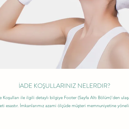
İADE KOŞULLARINIZ NELERDIR?
e Koşulları ile ilgili detaylı bilgiye Footer (Sayfa Altı Bölüm)'den ul
i esastır. İmkanlarımız azami ölçüde müşteri memnuniyetine yönelik 