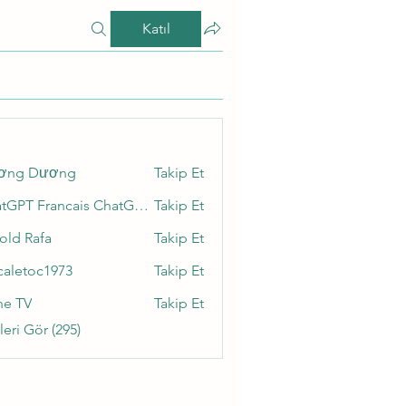
Katıl
ơng Dương
Takip Et
ChatGPT Francais ChatGPTXOnline
Takip Et
old Rafa
Takip Et
caletoc1973
Takip Et
toc1973
ne TV
Takip Et
eri Gör (295)