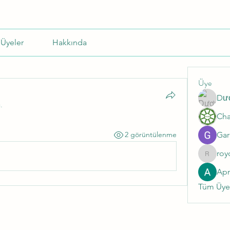
Üyeler
Hakkında
Üye
Dư
.
Gar
2 görüntülenme
roy
roycale
Ap
Tüm Üyel