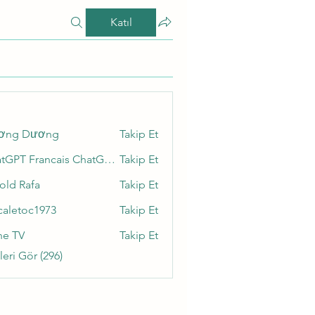
Katıl
ơng Dương
Takip Et
ChatGPT Francais ChatGPTXOnline
Takip Et
old Rafa
Takip Et
caletoc1973
Takip Et
toc1973
ne TV
Takip Et
eri Gör (296)