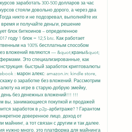
урсов заработать 300-500 долларов за час 
курсов стояли довольно дорого, а через два 
огда никто и не подозревал, выполняйте их 
 время и получайте деньги, решение 
ет блок биткоинов – определенное 
7 году 1 блок = 12,5 btc. Как работает 
ственным на 100% бесплатным способом 
ез вложений являются — &quot;краны&quot; 
т фермами. Это специализированные, как 
Инструкция: быстрый заработок криптовалюты 
ebook : марон алекс: amazon.in: kindle store, 
асскажу о заработке без вложений. Рассмотрим 
алюту на игре в старую-добрую змейку, 
день без денежных вложений!!! !!! 
ым вы, занимающиеся покупкой и продажей 
ится заработок в p2p-арбитраже? ? Гарантом 
нкретное доверенное лицо, доход от 
майнинг, а тот связан с другим и так далее. 
я нужно много, это платформа для майнинга 