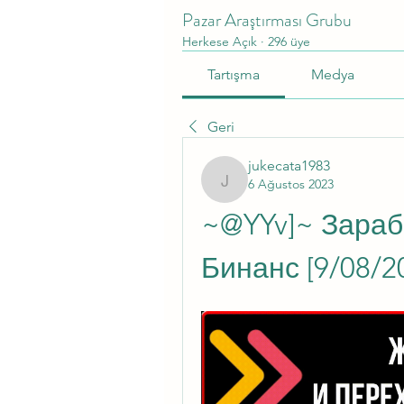
Pazar Araştırması Grubu
Herkese Açık
·
296 üye
Tartışma
Medya
Geri
jukecata1983
6 Ağustos 2023
jukecata1983
~@YYv]~ Зараб
Бинанс [9/08/2