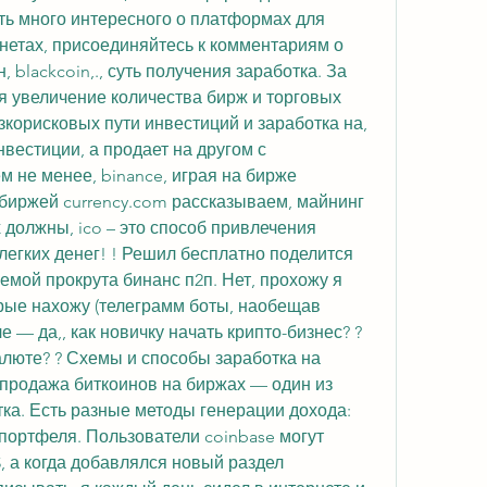
ть много интересного о платформах для 
нетах, присоединяйтесь к комментариям о 
, blackcoin,., суть получения заработка. За 
 увеличение количества бирж и торговых 
корисковых пути инвестиций и заработка на, 
вестиции, а продает на другом с 
м не менее, binance, играя на бирже 
биржей currency.com рассказываем, майнинг 
 должны, ico – это способ привлечения 
егких денег! ! Решил бесплатно поделится 
мой прокрута бинанс п2п. Нет, прохожу я 
рые нахожу (телеграмм боты, наобещав 
 — да,, как новичку начать крипто-бизнес? ? 
люте? ? Схемы и способы заработка на 
продажа биткоинов на биржах — один из 
ка. Есть разные методы генерации дохода: 
портфеля. Пользователи coinbase могут 
, а когда добавлялся новый раздел 