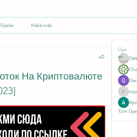
Üyeler
Hakkında
Üye
Dư
оток На Криптовалюте 
Gar
023]
roy
roycale
Ap
Tüm Üyel