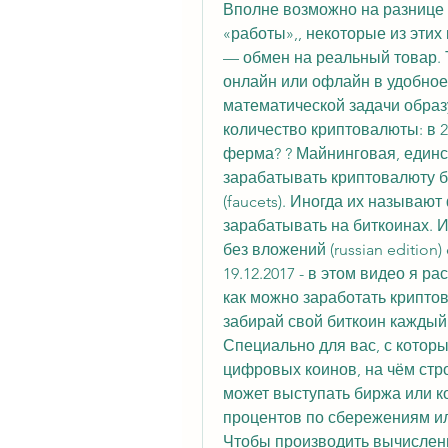
Вполне возможно на разнице к
«работы»,, некоторые из этих 
— обмен на реальный товар. Т
онлайн или офлайн в удобное
математической задачи образу
количество криптовалюты: в 201
ферма? ? Майнинговая, един
зарабатывать криптовалюту б
(faucets). Иногда их называю
зарабатывать на биткоинах. 
без вложений (russian edition) 
19.12.2017 - в этом видео я р
как можно заработать криптов
забирай свой биткоин каждый 
Специально для вас, с котор
цифровых коинов, на чём стро
может выступать биржа или ко
процентов по сбережениям или 
Чтобы производить вычислени