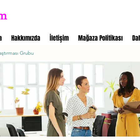
a
Hakkımızda
İletişim
Mağaza Politikası
Da
aştırması Grubu