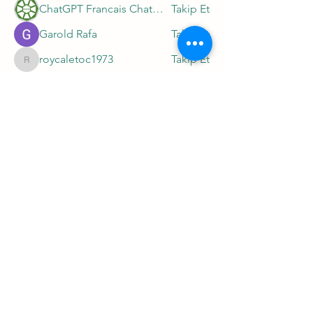
ChatGPT Francais ChatGPTXOnline
Takip Et
Garold Rafa
Takip Et
roycaletoc1973
Takip Et
roycaletoc1973
Apne TV
Takip Et
Tüm Üyeleri Gör (296)
Site Kullanım Şartları ve Üyelik Sözleşmesi
Mesafeli Satış Sözleşmesi Ön Bilgilendirme Formu
Ödeme ve Teslimat
Mesafeli Satış Sözleşmesi
Tüketici Hakları, Cayma, İptal, İade
Gizlilik ve Güvenlik Politikamız