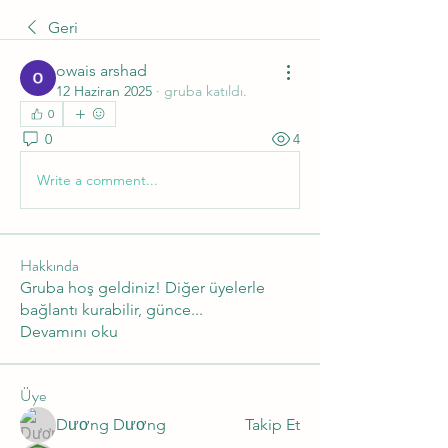
Geri
owais arshad
12 Haziran 2025
·
gruba katıldı.
0
0
4
Write a comment...
Hakkında
Gruba hoş geldiniz! Diğer üyelerle
bağlantı kurabilir, günce
...
Devamını oku
Üye
Dương Dương
Takip Et