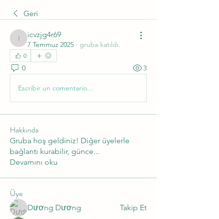
Geri
icvzjg4r69
icvzjg4r69
7 Temmuz 2025
·
gruba katıldı.
0
0
3
Escribir un comentario...
Hakkında
Gruba hoş geldiniz! Diğer üyelerle
bağlantı kurabilir, günce
...
Devamını oku
Üye
Dương Dương
Takip Et