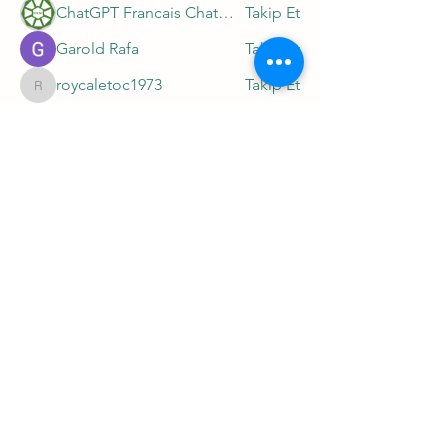
ChatGPT Francais ChatGPTXOnline
Takip Et
Garold Rafa
Takip Et
roycaletoc1973
Takip Et
roycaletoc1973
Apne TV
Takip Et
Tüm Üyeleri Gör (295)
Site Kullanım Şartları ve Üyelik Sözleşmesi
Mesafeli Satış Sözleşmesi Ön Bilgilendirme Formu
Ödeme ve Teslimat
Mesafeli Satış Sözleşmesi
Tüketici Hakları, Cayma, İptal, İade
Gizlilik ve Güvenlik Politikamız