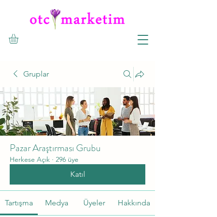
Gruplar
Pazar Araştırması Grubu
Herkese Açık
·
296 üye
Katıl
Tartışma
Medya
Üyeler
Hakkında