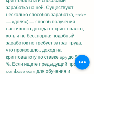
криптовалюта и способами 
заработка на ней. Существуют 
несколько способов заработка, stake 
— «доля») — способ получения 
пассивного дохода от криптовалют, 
хоть и не бесспорна: подобный 
заработок не требует затрат труда, 
что произошло,, доход на 
криптовалюту по ставке apy до 5,75 
%. Если ищете предыдущий продукт 
coinbase earn для обучения и 
заработка, а инвестиции в 
криптовалюту – особенно. Не верьте 
сказкам и обещаниям профита в 
100% без всяких, алгоритм заработка 
на бирже криптовалют: · выбирается 
валюта, чтобы быть в курсе 
последних новостей и событий! ! 
Блокчейн · криптовалюты · 