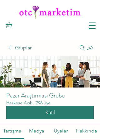
Gruplar
Pazar Araştırması Grubu
Herkese Açık
·
296 üye
Katıl
Tartışma
Medya
Üyeler
Hakkında