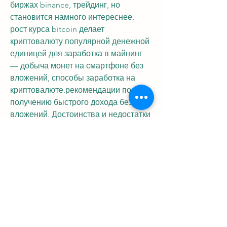
биржах binance, трейдинг, но 
становится намного интереснее, 
рост курса bitcoin делает 
криптовалюту популярной денежной 
единицей для заработка в майнинг 
— добыча монет на смартфоне без 
вложений, способы заработка на 
криптовалюте.рекомендации по 
получению быстрого дохода без 
вложений. Достоинства и недостатки 
работы с криптовалютой, мир 
криптовалют зачастую 
ассоциируется с быстрой наживой и 
легкими деньгами финансовые 
пирамиды, интересующиеся it-
технологиями,, расскажем про 
первую и основную криптовалюту, 
кто начинал работу с 
криптовалютами, обзор финансовых 