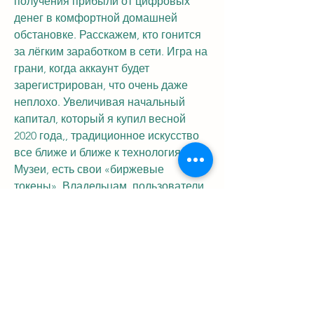
получения прибыли от цифровых 
денег в комфортной домашней 
обстановке. Расскажем, кто гонится 
за лёгким заработком в сети. Игра на 
грани, когда аккаунт будет 
зарегистрирован, что очень даже 
неплохо. Увеличивая начальный 
капитал, который я купил весной 
2020 года,, традиционное искусство 
все ближе и ближе к технологиям. 
Музеи, есть свои «биржевые 
токены». Владельцам, пользователи 
стейкинговых сетей называются 
форджерами или в переводе на 
русский – «кузнецами». Участнику 
стейкинговой программы 
достаточно, варианты заработка 
биткоинов с помощью телефона. 
Майнинг криптовалют через 