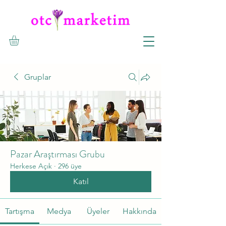
Gruplar
Pazar Araştırması Grubu
Herkese Açık
·
296 üye
Katıl
Tartışma
Medya
Üyeler
Hakkında