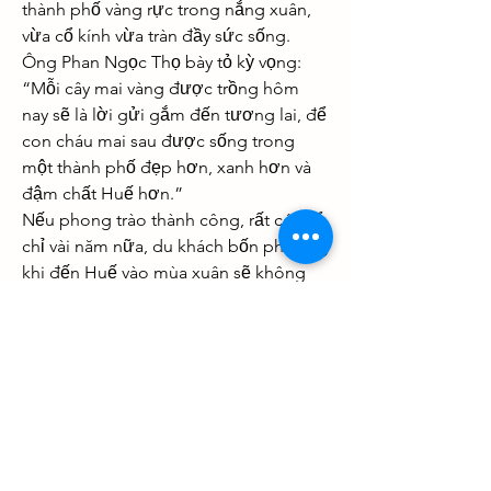
thành phố vàng rực trong nắng xuân, 
vừa cổ kính vừa tràn đầy sức sống.
Ông Phan Ngọc Thọ bày tỏ kỳ vọng: 
“Mỗi cây mai vàng được trồng hôm 
nay sẽ là lời gửi gắm đến tương lai, để 
con cháu mai sau được sống trong 
một thành phố đẹp hơn, xanh hơn và 
đậm chất Huế hơn.”
Nếu phong trào thành công, rất có thể 
chỉ vài năm nữa, du khách bốn phương 
khi đến Huế vào mùa xuân sẽ không 
chỉ nhớ đến nhã nhạc cung đình hay 
sông Hương, núi Ngự, mà còn say 
đắm với hình ảnh một Huế ngập tràn 
sắc vàng hoàng mai – biểu tượng của 
sự thanh khiết, sang trọng và trường 
tồn. Các bạn có thể tham khảo 
thêm
Tổng hợp hình ảnh hoa mai vàng 
đẹp nhất Việt Nam
.