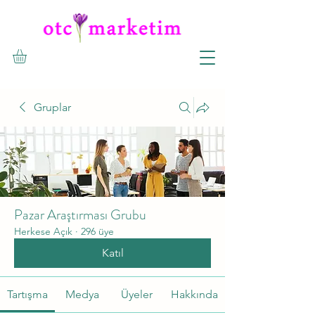
Gruplar
Pazar Araştırması Grubu
Herkese Açık
·
296 üye
Katıl
Tartışma
Medya
Üyeler
Hakkında