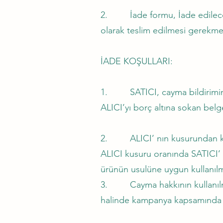
2. İade formu, İade edilecek ür
olarak teslim edilmesi gerekme
İADE KOŞULLARI:
1. SATICI, cayma bildiriminin
ALICI’yı borç altına sokan belg
2. ALICI’ nın kusurundan kayn
ALICI kusuru oranında SATICI’ 
ürünün usulüne uygun kullanıl
3. Cayma hakkının kullanılmas
halinde kampanya kapsamında fay