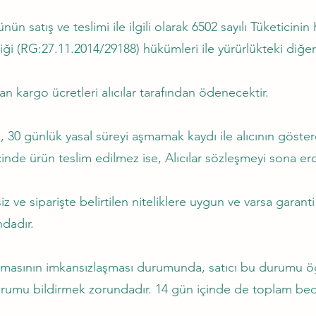
nün satış ve teslimi ile ilgili olarak 6502 sayılı Tüketic
i (RG:27.11.2014/29188) hükümleri ile yürürlükteki diğer 
kargo ücretleri alıcılar tarafından ödenecektir.
0 günlük yasal süreyi aşmamak kaydı ile alıcının gösterd
çinde ürün teslim edilmez ise, Alıcılar sözleşmeyi sona erdi
ve siparişte belirtilen niteliklere uygun ve varsa garanti
ndadır.
asının imkansızlaşması durumunda, satıcı bu durumu öğ
 durumu bildirmek zorundadır. 14 gün içinde de toplam bed