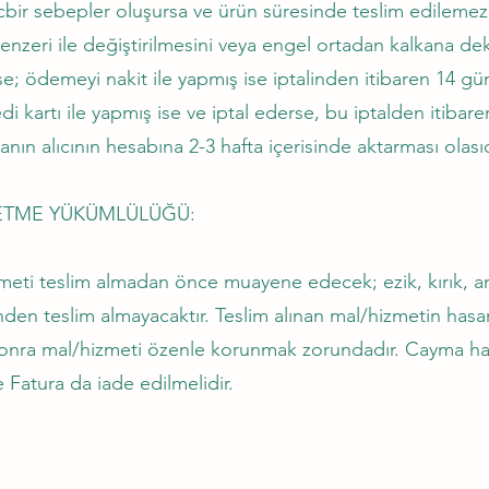
r sebepler oluşursa ve ürün süresinde teslim edilemez ise
n benzeri ile değiştirilmesini veya engel ortadan kalkana de
derse; ödemeyi nakit ile yapmış ise iptalinden itibaren 14
di kartı ile yapmış ise ve iptal ederse, bu iptalden itibar
nın alıcının hesabına 2-3 hafta içerisinde aktarması olasıd
ETME YÜKÜMLÜLÜĞÜ:
eti teslim almadan önce muayene edecek; ezik, kırık, amba
inden teslim almayacaktır. Teslim alınan mal/hizmetin has
 sonra mal/hizmeti özenle korunmak zorundadır. Cayma ha
e Fatura da iade edilmelidir.