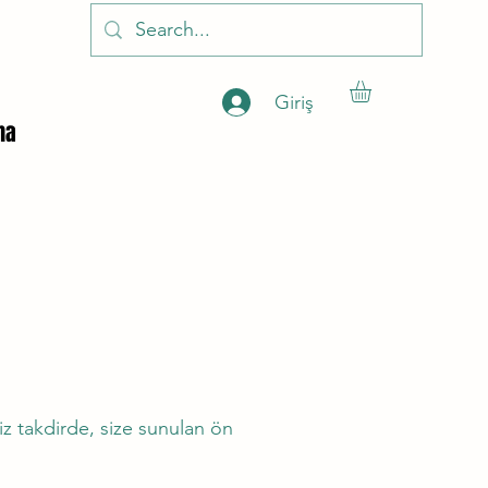
Giriş
ha
 takdirde, size sunulan ön