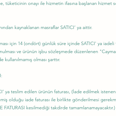
, tüketicinin onayı ile hizmetin ifasına başlanan hizmet
an kaynaklanan masraflar SATICI’ ya aittir.
 için 14 (ondört) günlük süre içinde SATICI' ya iadeli 
bulunulması ve ürünün işbu sözleşmede düzenlenen "Cayma
 kullanılmamış olması şarttır.
I:
a teslim edilen ürünün faturası, (İade edilmek istenen 
ş olduğu iade faturası ile birlikte gönderilmesi gerekme
ADE FATURASI kesilmediği takdirde tamamlanamayacaktır.)