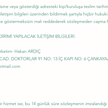
isine veya gösterdiği adresteki kişi/kuruluşa teslim tarihi
iletişim bilgileri üzerinden bildirmek şartıyla hiçbir hukuk
çe göstermeksizin malı reddederek sözleşmeden cayma hak
İRİMİ YAPILACAK İLETİŞİM BİLGİLERİ:
ketim- Hakan ARDIÇ
CAD. DOKTORLAR 91 NO: 13 İÇ KAPI NO: 6 ÇANKAY
otmail.com
r hizmet ise, bu 14 günlük süre sözleşmenin imzalandığı 