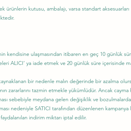
ünlerin kutusu, ambalajı, varsa standart aksesuarları ile
ktedir.
 kendisine ulaşmasından itibaren en geç 10 günlük süre
eleri ALICI’ ya iade etmek ve 20 günlük süre içerisinde m
aklanan bir nedenle malın değerinde bir azalma olursa
nın zararlarını tazmin etmekle yükümlüdür. Ancak cayma h
ması sebebiyle meydana gelen değişiklik ve bozulmalarda
ı nedeniyle SATICI tarafından düzenlenen kampanya limi
dalanılan indirim miktarı iptal edilir.