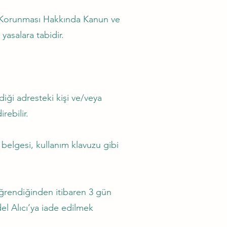
inin Korunması Hakkında Kanun ve
yasalara tabidir.
iği adresteki kişi ve/veya
rebilir.
 belgesi, kullanım klavuzu gibi
rendiğinden itibaren 3 gün
el Alıcı’ya iade edilmek