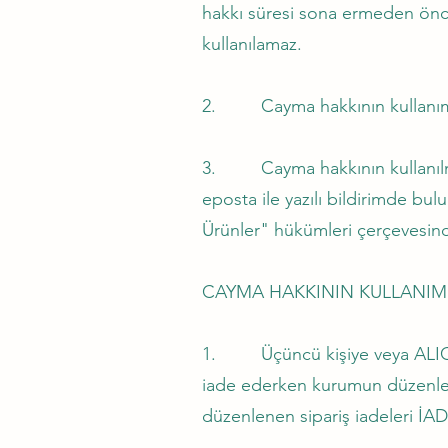
hakkı süresi sona ermeden önce
kullanılamaz.
2. Cayma hakkının kullanımınd
3. Cayma hakkının kullanılması
eposta ile yazılı bildirimde 
Ürünler" hükümleri çerçevesinde
CAYMA HAKKININ KULLANIM
1. Üçüncü kişiye veya ALICI’ y
iade ederken kurumun düzenlemi
düzenlenen sipariş iadeleri İ