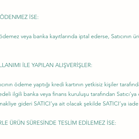
 ÖDENMEZ İSE:
ni ödemez veya banka kayıtlarında iptal ederse, Satıcının
LLANIMI İLE YAPILAN ALIŞVERİŞLER:
cının ödeme yaptığı kredi kartının yetkisiz kişiler tarafınd
bedeli ilgili banka veya finans kuruluşu tarafından Satıcı'y
akliye gideri SATICI’ya ait olacak şekilde SATICI’ya iad
E ÜRÜN SÜRESİNDE TESLİM EDİLEMEZ İSE: