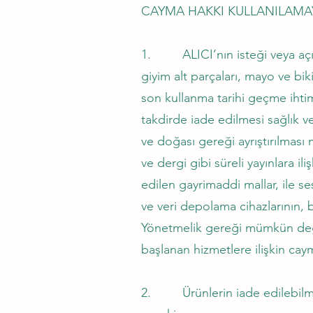
CAYMA HAKKI KULLANILAMA
1. ALICI’nın isteği veya açıkç
giyim alt parçaları, mayo ve bik
son kullanma tarihi geçme ihtim
takdirde iade edilmesi sağlık v
ve doğası gereği ayrıştırılmas
ve dergi gibi süreli yayınlara i
edilen gayrimaddi mallar, ile se
ve veri depolama cihazlarının, b
Yönetmelik gereği mümkün değil
başlanan hizmetlere ilişkin ca
2. Ürünlerin iade edilebilmes