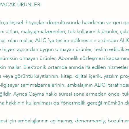
YACAK ÜRÜNLER:
a kişisel ihtiyaçları doğrultusunda hazırlanan ve geri g
ini altları, makyaj malzemeleri, tek kullanımlık ürünler, ç
ali olan mallar, ALICI’ya teslim edilmesinin ardından ALIC
e hijyen açısından uygun olmayan ürünler, teslim edildikt
ı mümkün olmayan ürünler, Abonelik sözleşmesi kapsamınd
lişkin mallar, Elektronik ortamda anında ifa edilen hizmetle
s veya görüntü kayıtlarının, kitap, dijital içerik, yazılım 
ilgisayar sarf malzemelerinin, ambalajının ALICI tarafında
dir. Ayrıca Cayma hakkı süresi sona ermeden önce, tüketi
yma hakkının kullanılması da Yönetmelik gereği mümkün de
i için ambalajlarının açılmamış, denenmemiş, bozulmamı