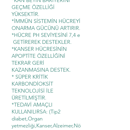
*KAN BEYİN BARİYERİNİ
GEÇME ÖZELLİĞİ
YÜKSEKTİR.
*İMMÜN SİSTEMİN HÜCREYİ
ONARMA GÜCÜNÜ ARTIRIR.
*HÜCRE PH SEVİYESİNİ 7,4 e
GETİREREK DESTEKLER.
*KANSER HÜCRESİNİN
APOPTİTE ÖZELLİĞİNİ
TEKRAR GERİ
KAZANMASINA DESTEK.
* SÜPER KRİTİK
KARBONDİOKSİT
TEKNOLOJİSİ İLE
ÜRETİLMİŞTİR.
*TEDAVİ AMAÇLI
KULLANILIRSA: (Tip2
diabet,Organ
yetmezliği,Kanser,Alzeimer,Nö