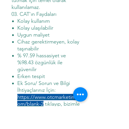
tutmak için temel olarak
kullanılamaz.
03. CAT'ın Faydaları
Kolay kullanım
Kolay ulaşılabilir
Uygun maliyet
Cihaz gerektirmeyen, kolay
taşınabilir
% 97.59 hassasiyet ve
%98.43 özgünlük ile
güvenilir
Erken tespit
Ek Soru/ Sorun ve Bilgi
İhtiyaçlarınız İçin:
https://www.otcmarketim.c
om/blank-2
tıklayıp, bizimle
iletişime geçebilirsiniz.
Uzmanlar tarafından
değerlendirilerek