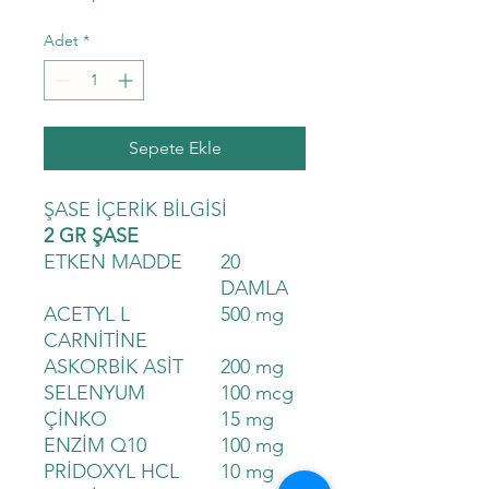
Adet
*
Sepete Ekle
ŞASE İÇERİK BİLGİSİ
2 GR ŞASE
ETKEN MADDE
20
DAMLA
ACETYL L
500 mg
CARNİTİNE
ASKORBİK ASİT
200 mg
SELENYUM
100 mcg
ÇİNKO
15 mg
ENZİM Q10
100 mg
PRİDOXYL HCL
10 mg