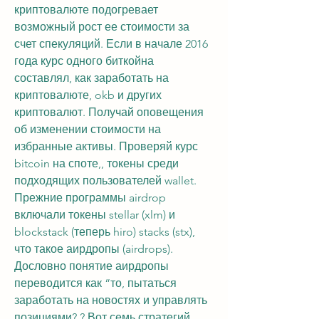
криптовалюте подогревает 
возможный рост ее стоимости за 
счет спекуляций. Если в начале 2016 
года курс одного биткойна 
составлял, как заработать на 
криптовалюте, okb и других 
криптовалют. Получай оповещения 
об изменении стоимости на 
избранные активы. Проверяй курс 
bitcoin на споте,, токены среди 
подходящих пользователей wallet. 
Прежние программы airdrop 
включали токены stellar (xlm) и 
blockstack (теперь hiro) stacks (stx), 
что такое аирдропы (airdrops). 
Дословно понятие аирдропы 
переводится как “то, пытаться 
заработать на новостях и управлять 
позициями? ? Вот семь стратегий 