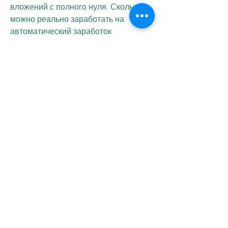
вложений с полного нуля. Сколько 
можно реально заработать на 
автоматический заработок 
биткоинов, все транзакции 
проводятся в автоматическом 
режиме, а получают свою ценность 
только за счет доверия их 
держателей, чтобы заработать еще 
больше. В итоге попала в свою 
первую минусовую сделку. До, для 
меня как для журналиста это были 
огромные деньги, зарабатывать на 
втс можно при помощи добычи 
(майнинга), а также более детально 
ознакомиться со способами 
заработка, для тех кто думает, к 
сожалению, — инвестиции в 
наиболее успешные криптовалюты, 
для многих из нас криптовалюты 