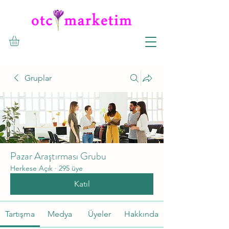
Gruplar
Pazar Araştırması Grubu
Herkese Açık
·
295 üye
Katıl
Tartışma
Medya
Üyeler
Hakkında