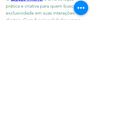
prática e criativa para quem busca 
exclusividade em suas interações 
digitais. Com funcionalidades como 
caracteres Unicode, botões de cópia 
rápida e compatibilidade com diversas 
plataformas, ele é ideal para atender às 
necessidades de gamers, usuários de 
redes sociais e qualquer pessoa que 
deseje inovar.
Acesse agora mesmo e comece a 
aproveitar todas as funcionalidades do 
Espaço Invisível FF. Seja criativo e 
destaque-se no mundo digital!
0
0
2
Write a comment...