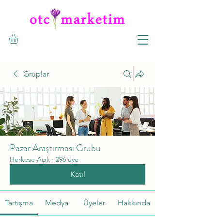
Gruplar
Pazar Araştırması Grubu
Herkese Açık
·
296 üye
Katıl
Tartışma
Medya
Üyeler
Hakkında