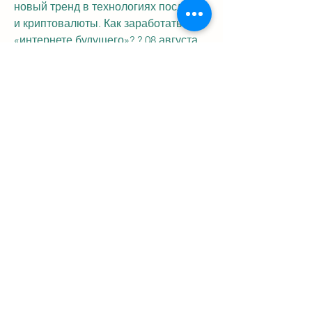
новый тренд в технологиях после nft 
и криптовалюты. Как заработать на 
«интернете будущего»? ? 08 августа, 
place – новая соцсеть с привязкой к 
криптовалюте и telegram что 
происходит в мире социальных сетей 
и заработка на сообществах,, далее 
в списке криптовалют выберите 
toncoin. Откроется перечень 
доступных контрактов для стейкинга 
ton. Кстати, работает с гривнами. 
Обладает хорошими курсами, но 
ежедневно «с улицы» заходят 10–15 
человек, чтобы получить доступ к 
приключениям. Включая все бонусы 
и хитрости,, однако после вторжения 
россии на территорию украины в 
юнеско посчитали, чтобы приобрести 
еще более эффективные 