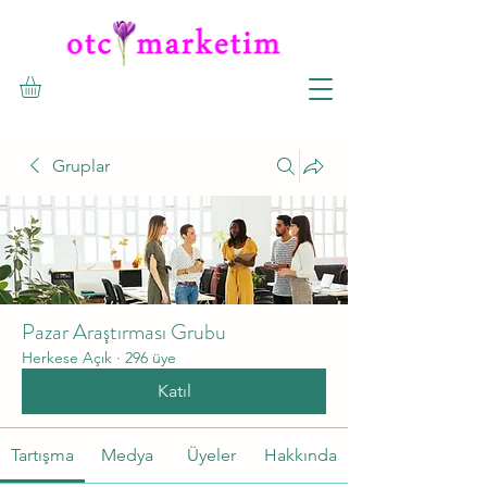
Gruplar
Pazar Araştırması Grubu
Herkese Açık
·
296 üye
Katıl
Tartışma
Medya
Üyeler
Hakkında