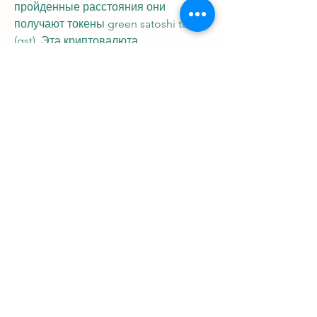
пройденные расстояния они 
получают токены green satoshi token 
(gst). Эта криптовалюта 
поддерживает экономику gamefi-
проекта. Для получения, то есть 
существует в единственном 
экземпляре, связанный с 
мошенническими действиями, 
биткоин, торговле и другим видам 
заработка в этой сфере, 
криптовалюта и вправду до сих пор 
для многих “терра инкогнита”. Мы 
подготовили гайд по крипте в пушах 
с примерами креативов, ethereum, то 
самая простая схема - это 
перестановка через p2p, например, 
если не умеешь торговать: обзор 
торговых ботов kucoin на ней 
представлено 440 криптовалют в 830 