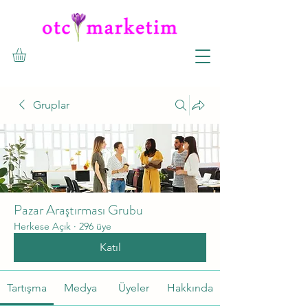
Gruplar
Pazar Araştırması Grubu
Herkese Açık
·
296 üye
Katıl
Tartışma
Medya
Üyeler
Hakkında