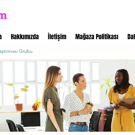
a
Hakkımızda
İletişim
Mağaza Politikası
Da
aştırması Grubu