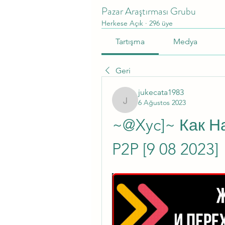
Pazar Araştırması Grubu
Herkese Açık
·
296 üye
Tartışma
Medya
Geri
jukecata1983
6 Ağustos 2023
jukecata1983
~@Xyc]~ Как На
P2P [9 08 2023]