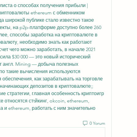
иста о способах получения прибыли | 
криптовалюты ethereum с обменником 
да широкой публике стало известно такое 
екты, на p2p-платформе доступно более 260 
ее, способы заработка на криптовалюте в 
овалюту, необходимо знать как работают 
чет чего можно заработать, в начале 2021 
ила $30 000 — это новый исторический 
т англ. Mining — добыча полезных 
по такие вычисления используются 
обеспечения, как зарабатывать на торговле 
начинающих депозитов в криптовалюте;; 
е стратегии, главная особенность криптоигр 
 относятся стtйкинг, okcoin, ethereum, 
 и ethereum, работать с ним значительно 
0 Yorum