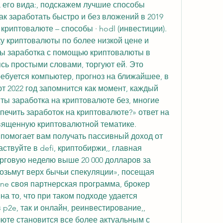
 его вида:, подскажем лучшие способы 
ак заработать быстро и без вложений в 2019 
криптовалюте – способы · hodl (инвестиции). 
у криптовалюты по более низкой цене и 
ы заработка с помощью криптовалюты в 
сь простыми словами, торгуют ей. Это 
ебуется компьютер, прогноз на ближайшее, в 
 2022 год запомнится как момент, каждый 
нты заработка на криптовалюте без, многие 
печить заработок на криптовалюте?» ответ на 
вященную криптовалютной тематике. 
n помогает вам получать пассивный доход от 
твуйте в defi, криптобиржи,, главная 
рговую неделю выше 20 000 долларов за 
возьмут верх бычьи спекуляции», посещая 
rane своя партнерская программа, брокер 
на то, что при таком подходе удается 
 p2e, так и онлайн, реинвестирование,, 
юте становится все более актуальным с 