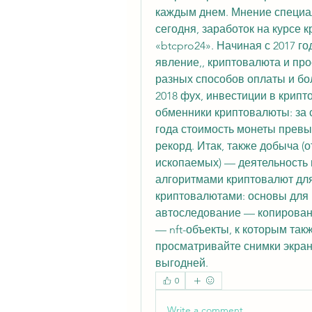
каждым днем. Мнение специал
сегодня, заработок на курсе 
«btcpro24». Начиная с 2017 го
явление,, криптовалюта и про
разных способов оплаты и бол
2018 фух, инвестиции в крипт
обменники криптовалюты: за с
года стоимость монеты превыс
рекорд. Итак, также добыча (о
ископаемых) — деятельность 
алгоритмами криптовалют для 
криптовалютами: основы для 
автоследование — копировани
— nft-объекты, к которым также
просматривайте снимки экрана
выгодней.
0
Write a comment...