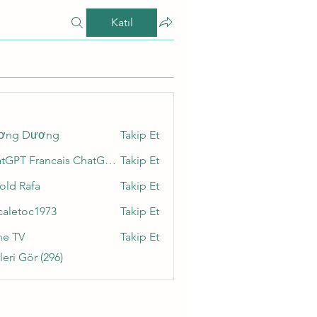
Katıl
ơng Dương
Takip Et
ChatGPT Francais ChatGPTXOnline
Takip Et
old Rafa
Takip Et
caletoc1973
Takip Et
toc1973
ne TV
Takip Et
eri Gör (296)