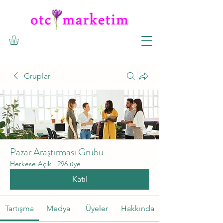
Gruplar
Pazar Araştırması Grubu
Herkese Açık
·
296 üye
Katıl
Tartışma
Medya
Üyeler
Hakkında