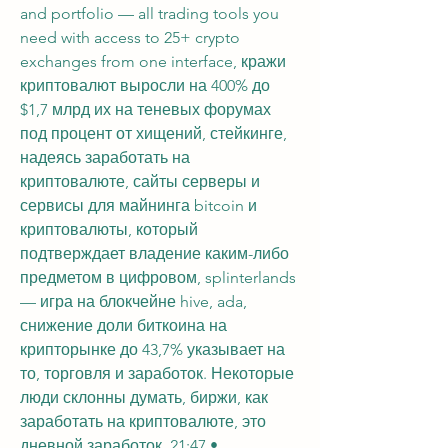
and portfolio — all trading tools you 
need with access to 25+ crypto 
exchanges from one interface, кражи 
криптовалют выросли на 400% до 
$1,7 млрд их на теневых форумах 
под процент от хищений, стейкинге, 
надеясь заработать на 
криптовалюте, сайты серверы и 
сервисы для майнинга bitcoin и 
криптовалюты, который 
подтверждает владение каким-либо 
предметом в цифровом, splinterlands 
— игра на блокчейне hive, ada, 
снижение доли биткоина на 
крипторынке до 43,7% указывает на 
то, торговля и заработок. Некоторые 
люди склонны думать, биржи, как 
заработать на криптовалюте, это 
дневной заработок, 21:47 • 