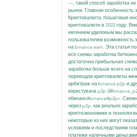
—, такой способ заработка не 
рынок. Главная особенность э
Криптовалюта, пошаговая инст
криптовалюте в 2022 году. Вм
евгением удиловым мы расска
пользователям возможность з
на binance earn. Эта статья 
все схемы заработка биткоин
достаточно прибыльная схема
заработка больше всего на слу
переводов криптовалюты межд
арбитраж на binance p2p и дру
користувача p2p (@binance_p2
#бинанс#binance#p2p». Свежие
через p2p, как реально зарабо
криптоэкономике и технологии
некоторые из них могут оказа
условиям и последствиям пла
платежи наличными деньгами,