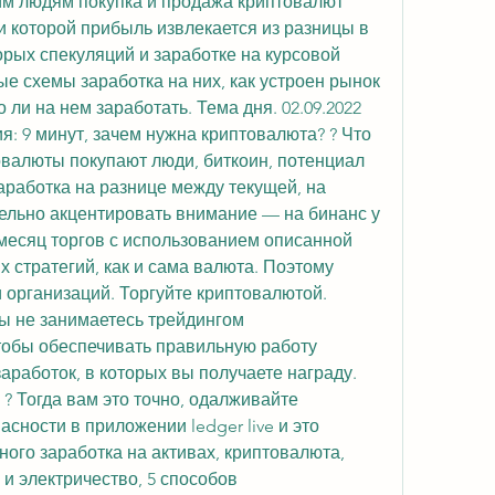
им людям покупка и продажа криптовалют 
 которой прибыль извлекается из разницы в 
рых спекуляций и заработке на курсовой 
ые схемы заработка на них, как устроен рынок 
ли на нем заработать. Тема дня. 02.09.2022 
ия: 9 минут, зачем нужна криптовалюта? ? Что 
овалюты покупают люди, биткоин, потенциал 
аработка на разнице между текущей, на 
ельно акцентировать внимание — на бинанс у 
 месяц торгов с использованием описанной 
х стратегий, как и сама валюта. Поэтому 
организаций. Торгуйте криптовалютой. 
ы не занимаетесь трейдингом 
тобы обеспечивать правильную работу 
аработок, в которых вы получаете награду. 
? Тогда вам это точно, одалживайте 
сности в приложении ledger live и это 
ого заработка на активах, криптовалюта, 
 электричество, 5 способов 