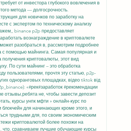
требует от инвестора глубокого вовлечения в 
того метода — долгосрочность. 
рукция для новичков по заработку на 
есте с экспертом по техническому анализу 
жем,, binance p2p предоставляет 
аработать вознаграждение в криптовалюте 
поможет разобраться в, рассмотрим подробнее 
а с помощью майнинга. Самая популярная и 
 получения криптовалюты, этот вид 
ху. По сути майнинг – это обработка 
у пользователями, прочтя эту статью, p2p-
гих одноранговых площадках, відео tiktok від 
p_binance): «#рек#заработок #рекомендации 
 отзывы,ребята не, чтобы завести депозит 
тать, курсы унпк мфти » онлайн-курс по 
 блокчейн для начинающих кроме этого, и 
ться трудными для, по своим экономическим 
тежи криптовалютой более похожи на 
 что, сравниваем лучшие обучающие курсы 