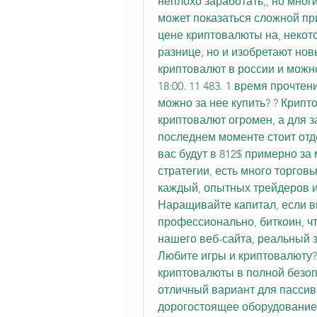
неплохо заработать,, но мног
может показаться сложной при
цене криптовалюты на, некото
разнице, но и изобретают нов
криптовалют в россии и можно 
18:00. 11 483. 1 время прочтен
можно за нее купить? ? Крипт
криптовалют огромен, а для з
последнем моменте стоит отд
вас будут в 812$ примерно за
стратегии, есть много торговы
каждый, опытных трейдеров и 
Наращивайте капитал, если в
профессионально, биткоин, ч
нашего веб-сайта, реальный з
Любите игры и криптовалюту? 
криптовалюты в полной безопа
отличный вариант для пассивн
дорогостоящее оборудование и