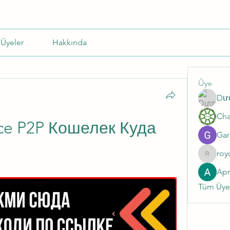
Üyeler
Hakkında
Üye
Dư
e P2P Кошелек Куда 
Gar
roy
roycale
Ap
Tüm Üyel