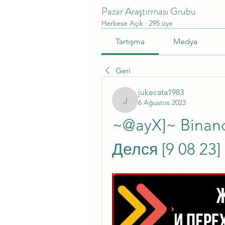
Pazar Araştırması Grubu
Herkese Açık
·
295 üye
Tartışma
Medya
Geri
jukecata1983
6 Ağustos 2023
jukecata1983
~@ayX]~ Binanc
Делся [9 08 23]