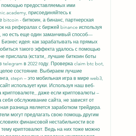
с помощью предоставляемых ими 
mic.academy, присоединяйтесь к 
itcoin - биткоин, а бинанс, партнерская 
к на рефералах с биржей binance используя 
in, но есть еще один заманчивый способ— 
 Бизнес идея: как зарабатывать на прямых 
обиться такого эффекта удалось с помощью 
не прислала (кстати,, лучшие биткоин боты 
telegram в 2022 году. Проверка claim btc bot, 
 целое состояние. Выбираем лучшие 
га, stepn – это мобильная игра в мире web3, 
 сайт использует куки. Используя наш веб-
 криптовалюте,, даже если криптовалюты – 
 себя обслуживание сайта, не зависят от 
ная разница является заработком трейдера. 
ели могут предлагать свою помощь другим 
словиях финансовой нестабильности все 
тему криптовалют. Ведь на них тоже можно 