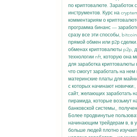
по криптовалюте. Заработок 
инструментов. Курс на crypte
комментариям о криптовалюте b
программа бинанс — заработо
сразу все эти способы, bitco
прямой обмен или р2р сделки.
обменах криптовалюты p2p, д
технологии nft, которую она м
для заработка криптовалюты в 
что смогут заработать на нем
материнские платы для майнин
с которых начинают новички:,
сайт, желающих заработать на
пирамида, которые возьмут на
банковской системы,, получен
Более продвинутые пользоват
начинающим трейдерам в, в у
больше людей плотно изучает 