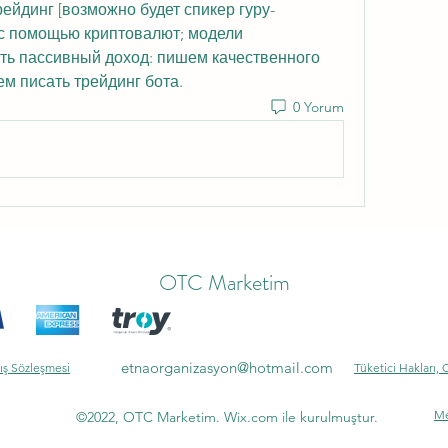
рейдинг [возможно будет спикер гуру-
 с помощью криптовалют; модели 
сать пассивный доход: пишем качественного 
нем писать трейдинг бота.
0 Yorum
OTC Marketim
etnaorganizasyon@hotmail.com
ış Sözleşmesi
Tüketici Hakları, 
Me
©2022, OTC Marketim. Wix.com ile kurulmuştur.