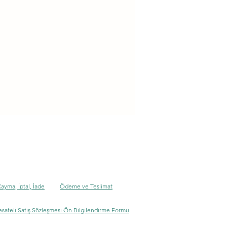
Cayma, İptal, İade
Ödeme ve Teslimat
safeli Satış Sözleşmesi Ön Bilgilendirme Formu