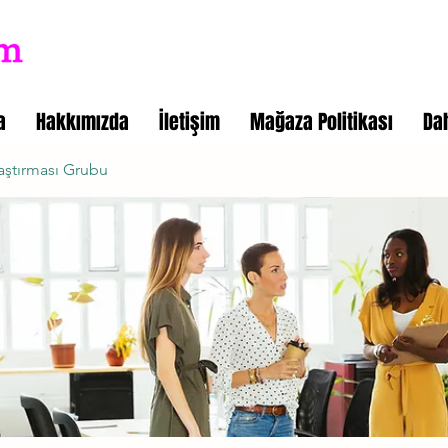
a
Hakkımızda
İletişim
Mağaza Politikası
Da
aştırması Grubu