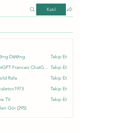
Katıl
ơng Dương
Takip Et
ChatGPT Francais ChatGPTXOnline
Takip Et
old Rafa
Takip Et
caletoc1973
Takip Et
toc1973
ne TV
Takip Et
eri Gör (295)