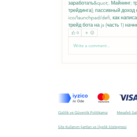
заработать&quot;. Майнинг; т
трейдинга]; пассивный доход
ico/launchpad/defi, как напи
трейд бота на js (часть 1) нач
0
Write a comment...
Gizlilik ve Güvenlik Politikamız
Mesafeli Sat
Site Kullanım Şartları ve Üyelik Sözleşmesi