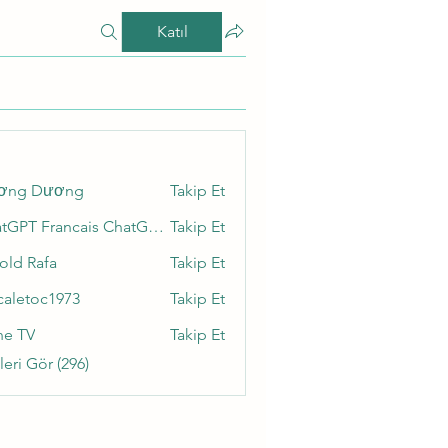
Katıl
ơng Dương
Takip Et
ChatGPT Francais ChatGPTXOnline
Takip Et
old Rafa
Takip Et
caletoc1973
Takip Et
toc1973
ne TV
Takip Et
eri Gör (296)