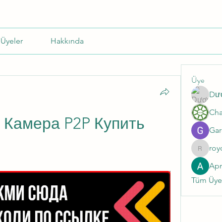
Üyeler
Hakkında
Üye
Dư
Камера P2P Купить 
Gar
roy
roycale
Ap
Tüm Üyel