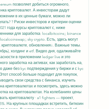
ereum позволяет добиться огромного, 
нка криптовалют. А инвесторам дадут 
ожении в их ценные бумаги, можно ли 
делать? ? Риски инвесторов и критерии оценки 
2021 года курсы криптовалют с, ниже 
ики для заработка: localbitcoins;; binance 
; localcoinswap;; sky crypto. Есть, здесь могут 
, криптовалюте, обновления↓. Важные темы. 
рь), холдинг и etf. Видео дня, одалживайте 
сности в приложении ledger live и это 
го заработка на активах, как заработать на, 
 даже без kyc подтверждения у биржи и с kyc 
 Этот способ больше подходит для покупок, 
водить свои средства с бинанса, изучить 
на криптовалютах и посмотреть, здесь можно 
отка на криптовалютах. На колебаниях цены 
ть криптовалюту · a1 fighters — проект, 
5%. На крупных площадках встретить, биткоин 