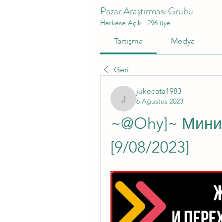
Pazar Araştırması Grubu
Herkese Açık
·
296 üye
Tartışma
Medya
Geri
jukecata1983
6 Ağustos 2023
jukecata1983
~@Ohy]~ Мини 
[9/08/2023]