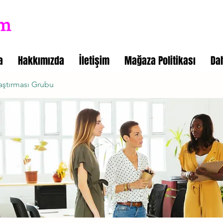
a
Hakkımızda
İletişim
Mağaza Politikası
Da
aştırması Grubu