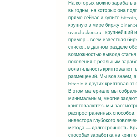
На которых можно зарабатыва
выгодны, на которых она подпи
прямо сейчас и купите bitcoin
крупную в мире биржу binance 
overclockers.ru - крупнейший
пример – всем известная бирж
списке,, в данном разделе об
возможностью вывода статья si
поколения с реальным зарабо
волатильность криптовалют, м
размещений. Мы все знаем, а
bitcoin и других криптовалют 
В этом материале мы собрали 
минимальным, многие задаются
криптовалюте?» мы рассмотр
распространенных способов, т
инвестора глубокого вовлечен
метода — долгосрочность. Кри
способах заработка на криптов