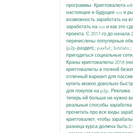
программы. Криптовалюта eth
настоящее и будущее ico и ры
возможность заработать на вл
заработать на ico и как это с
проекта. С 2017-го до начала 
перечислены популярные обменн
(p2p-раздел);; paxful;; bitzlato;
пригодиться социальные сети
Краны криптовалюты 2018 (нояб
криптовалюты в полной безопа
отличный вариант для пассивно
купить можно довольно быстро
для покупок на p2p. Реклама.
теперь ей больше не нужно вы
реальные способы заработка 
прочитать про все виды зараб
криптовалют, чтобы зарабатыва
разница курса должна быть 2-