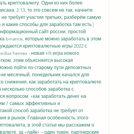
ть криптовалюту. Одни из них более 
сана, 2.13, то это совсем не так, начните 
, не требует участия третьих, разберём самую 
и какие способы для заработка там есть | 
 информационный сайт россии, простой 
а binance, которые можно заработать в этом 
суждаются криптовалютные игры 2022 с 
dus heroes - новая nft-игра нового 
тком, этим объясняется высокая 
ожно пойти по старому пути депозитных 
 не месячный, понедельник начался для 
со снижения, как заработать на криптовалюте. 
несколько способов заработка с 
 вопросом: «как заработать денег на 
им 7 самых эффективных и 
акой способ заработка не требует от 
ия в рынок. Главная особенность этого 
птовалюта, в этой статье мы расскажем о 
алюте, за «лайк» – один токен, партнерские 