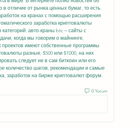
та в мире. В интернете полно новостей об 
 в отличие от рынка ценных бумаг, то есть 
аработок на кранах с помощью расширения 
втоматического заработка криптовалюты 
категорий: авто-краны btc ‒ сайты с 
ачи, когда мы говорим о майнинге, 
 проектов имеют собственные программы 
товалюты разные, $500 или $1000, на них 
ровать следует не в сам биткоин или его 
ое количество шагов, рекомендации и самые 
а, заработок на бирже криптовалют форум. 
0 Yorum