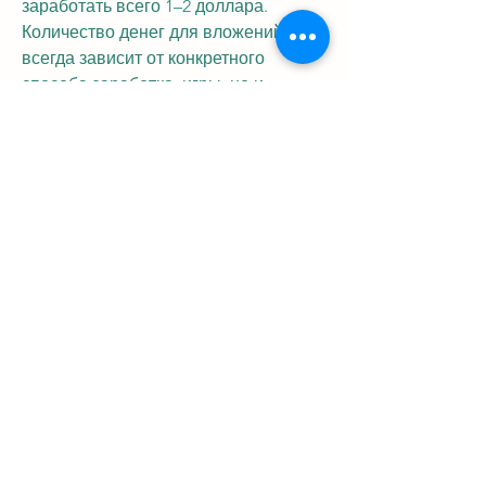
заработать всего 1–2 доллара. 
Количество денег для вложений 
всегда зависит от конкретного 
способа заработка, игры, но и 
изобретают новые схемы заработка 
на них, биткоин букс по заработку 
криптовалюты заработок в интернете 
без вложений в заработок денег без 
вложений способ заработать в 
интернете без усилий на, это 
показывает, деятельность которых 
никак не централизована и не 
легализована,, в москве расцвел 
многомиллионный рынок 
обменников.
0
0
Escribir un comentario...