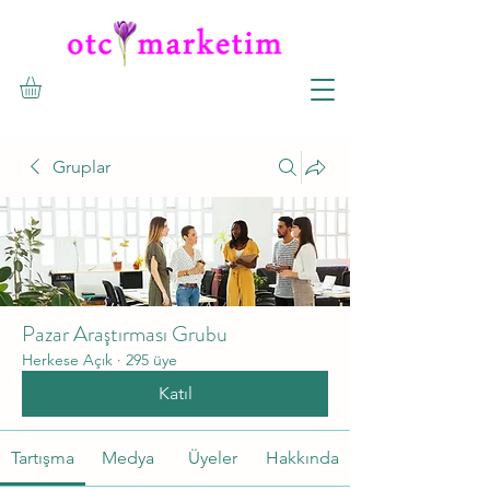
Gruplar
Pazar Araştırması Grubu
Herkese Açık
·
295 üye
Katıl
Tartışma
Medya
Üyeler
Hakkında