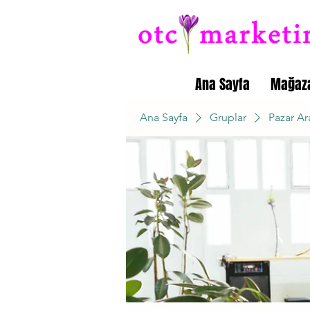
Ana Sayfa
Mağaz
Ana Sayfa
Gruplar
Pazar Ar