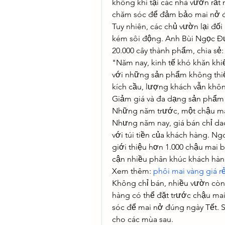
không khí tại các nhà vườn rất 
chăm sóc để đảm bảo mai nở đ
Tuy nhiên, các chủ vườn lại đối
kém sôi động. Anh Bùi Ngọc Đứ
20.000 cây thành phẩm, chia sẻ:
"Năm nay, kinh tế khó khăn khiế
với những sản phẩm không thiết
kích cầu, lượng khách vẫn kh
Giảm giá và đa dạng sản phẩm
Những năm trước, một chậu mai
Nhưng năm nay, giá bán chỉ dao
với túi tiền của khách hàng. N
giới thiệu hơn 1.000 chậu mai b
cận nhiều phân khúc khách hàn
Xem thêm: 
phôi mai vàng giá r
Không chỉ bán, nhiều vườn còn t
hàng có thể đặt trước chậu mai 
sóc để mai nở đúng ngày Tết. Sa
cho các mùa sau.