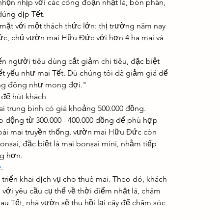
nhộn nhịp với các công đoạn nhặt lá, bón phân, 
úng dịp Tết.
 mặt với một thách thức lớn: thị trường năm nay 
c, chủ vườn mai Hữu Đức với hơn 4 ha mai và 
n người tiêu dùng cắt giảm chi tiêu, đặc biệt 
 yếu như mai Tết. Dù chúng tôi đã giảm giá để 
ông đông như mong đợi."
 để hút khách
 trung bình có giá khoảng 500.000 đồng. 
 động từ 300.000 - 400.000 đồng để phù hợp 
goài mai truyền thống, vườn mai Hữu Đức còn 
onsai, đặc biệt là mai bonsai mini, nhằm tiếp 
g hơn.
ẻ
.
riển khai dịch vụ cho thuê mai. Theo đó, khách 
với yêu cầu cụ thể về thời điểm nhặt lá, chăm 
u Tết, nhà vườn sẽ thu hồi lại cây để chăm sóc 