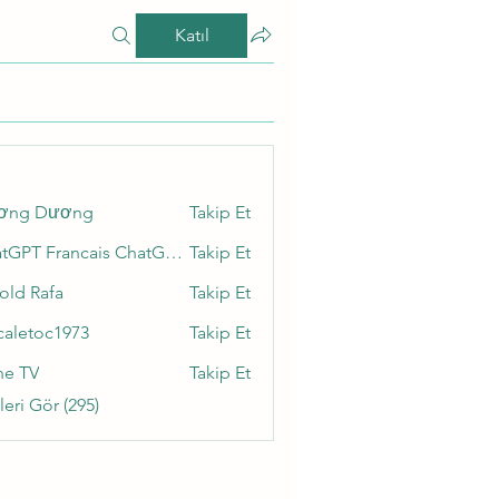
Katıl
ơng Dương
Takip Et
ChatGPT Francais ChatGPTXOnline
Takip Et
old Rafa
Takip Et
caletoc1973
Takip Et
toc1973
ne TV
Takip Et
eri Gör (295)