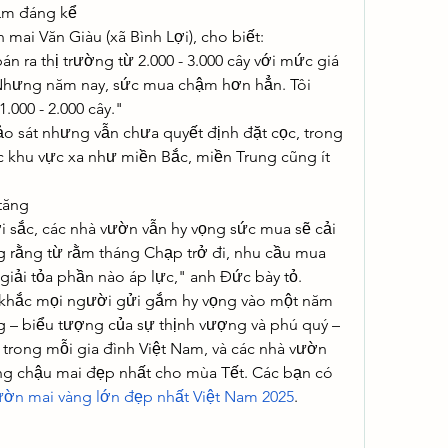
ảm đáng kể
ai Văn Giàu (xã Bình Lợi), cho biết:
 ra thị trường từ 2.000 - 3.000 cây với mức giá 
 Nhưng năm nay, sức mua chậm hơn hẳn. Tôi 
000 - 2.000 cây."
o sát nhưng vẫn chưa quyết định đặt cọc, trong 
 khu vực xa như miền Bắc, miền Trung cũng ít 
tăng
i sắc, các nhà vườn vẫn hy vọng sức mua sẽ cải 
g rằng từ rằm tháng Chạp trở đi, nhu cầu mua 
 giải tỏa phần nào áp lực," anh Đức bày tỏ.
h khắc mọi người gửi gắm hy vọng vào một năm 
 – biểu tượng của sự thịnh vượng và phú quý – 
 trong mỗi gia đình Việt Nam, và các nhà vườn 
 chậu mai đẹp nhất cho mùa Tết. Các bạn có 
ườn mai vàng lớn đẹp nhất Việt Nam 2025
.