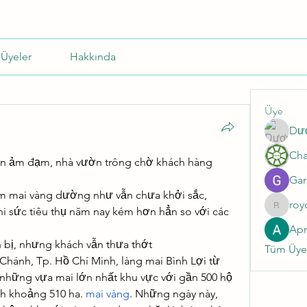
Üyeler
Hakkında
Üye
Dư
vẫn ảm đạm, nhà vườn trông chờ khách hàng
Gar
m mai vàng dường như vẫn chưa khởi sắc, 
roy
hi sức tiêu thụ năm nay kém hơn hẳn so với các 
roycale
Ap
n bị, nhưng khách vẫn thưa thớt
Tüm Üyel
Chánh, Tp. Hồ Chí Minh, làng mai Bình Lợi từ 
 những vựa mai lớn nhất khu vực với gần 500 hộ 
ch khoảng 510 ha. 
mai vàng
. Những ngày này, 