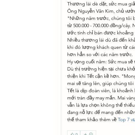
Thương lái dè dặt, sức mua gi
Ông Nguyễn Văn Kim, chủ vườn m
"Những năm trước, chúng tôi bán
từ 500.000 - 700.000 đồng/cây.
ước tính chỉ bán được khoảng 1.
Nhiều thương lái dù đã đến khả
khi đó lượng khách quen từ các
hơn hẳn so với các năm trước.
Hy vọng cuối năm: Sức mua sẽ 
Dù thị trường hiện tại chưa khở
thiện khi Tết cận kề hơn. "Mon
mai sẽ tăng lên, giúp chúng tôi
Tết là dịp đoàn viên, là khoản
mới tràn đầy may mắn. Mai vàng
vẫn là lựa chọn không thể thiếu
đang nỗ lực để mang đến những
thể tham khảo thêm về 
Top 7 v
0