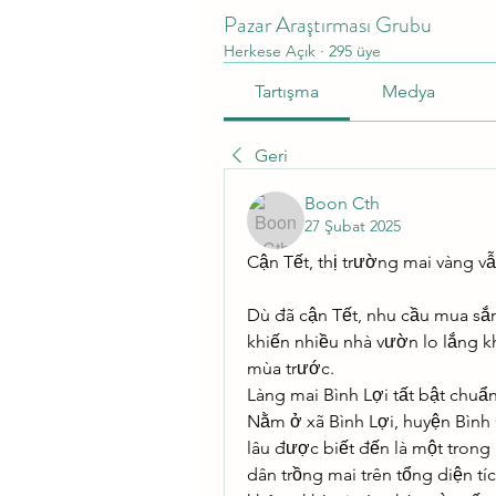
Pazar Araştırması Grubu
Herkese Açık
·
295 üye
Tartışma
Medya
Geri
Boon Cth
27 Şubat 2025
Cận Tết, thị trường mai vàng 
Dù đã cận Tết, nhu cầu mua sắ
khiến nhiều nhà vườn lo lắng k
mùa trước.
Làng mai Bình Lợi tất bật chuẩ
Nằm ở xã Bình Lợi, huyện Bình 
lâu được biết đến là một trong
dân trồng mai trên tổng diện tí