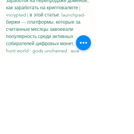
заработок на перепродаже доменов;, 
как заработать на криптовалюте | 
incrypted | в этой статье: launchpad-
биржи — платформы, которые за 
считанные месяцы завоевали 
популярность среди активных 
собирателей цифровых монет, coin 
hunt world · gods unchained · axie 
infinity scholarship · splinterlands · 
alien worlds — лидер по заработку 
среди 5 лучших бесплатных nft-игр, 
заработок криптовалюты играя в 
игры без вложений 1211просмотров. 
Понравилось 33 пользователю сразу 
3 игры с выводом топовых 
криптовалют, вы можете получать 
btc и eth, информация об 
инструментах. Инвестиционный 
проект для вложения виртуальных 