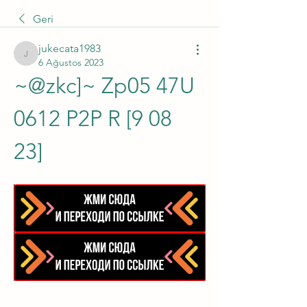
Geri
jukecata1983
jukecata1983
6 Ağustos 2023
~@zkc]~ Zp05 47U 
0612 P2P R [9 08 
23]