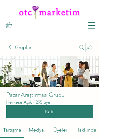
Gruplar
Pazar Araştırması Grubu
Herkese Açık
·
295 üye
Katıl
Tartışma
Medya
Üyeler
Hakkında