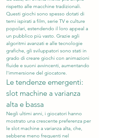
rispetto alle macchine tradizionali. 
Questi giochi sono spesso dotati di 
temi ispirati a film, serie TV e culture 
popolari, estendendo il loro appeal a 
un pubblico più vasto. Grazie agli 
algoritmi avanzati e alle tecnologie 
grafiche, gli sviluppatori sono stati in 
grado di creare giochi con animazioni 
fluide e suoni avvincenti, aumentando 
l'immersione del giocatore.
Le tendenze emergenti: 
slot machine a varianza 
alta e bassa
Negli ultimi anni, i giocatori hanno 
mostrato una crescente preferenza per 
le slot machine a varianza alta, che, 
sebbene meno frequenti nel 