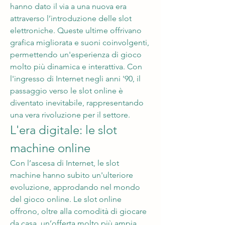
hanno dato il via a una nuova era 
attraverso l’introduzione delle slot 
elettroniche. Queste ultime offrivano 
grafica migliorata e suoni coinvolgenti, 
permettendo un'esperienza di gioco 
molto più dinamica e interattiva. Con 
l'ingresso di Internet negli anni '90, il 
passaggio verso le slot online è 
diventato inevitabile, rappresentando 
una vera rivoluzione per il settore.
L'era digitale: le slot 
machine online
Con l’ascesa di Internet, le slot 
machine hanno subito un'ulteriore 
evoluzione, approdando nel mondo 
del gioco online. Le slot online 
offrono, oltre alla comodità di giocare 
da casa, un’offerta molto più ampia 