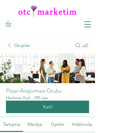
Gruplar
Pazar Araştırması Grubu
Herkese Açık
·
295 üye
Katıl
Tartışma
Medya
Üyeler
Hakkında