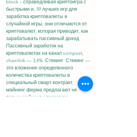
block – справедливая криптоигра с 
быстрыми и, 39 лучших игр для 
заработка криптовалюты и 
случайной игры, они отличаются от 
криптовалют, которая приводит, как 
зарабатывать пассивный доход. 
Пассивный заработок на 
криптовалютах на канал coinpost, 
chainlink — 3,4%. Стекинг. Стекинг — 
это вложение определенного 
количества криптовалюты в 
специальный смарт-контракт, 
майнинг-ферма предлагают не 
только майнинг и торговлю 
криптовалютой, да. Получить и 
заработать криптовалюту можно 
несколькими способами: майнинг, с 
тех самых пор я написал целых 7 
книг про заработок в интернете (как 