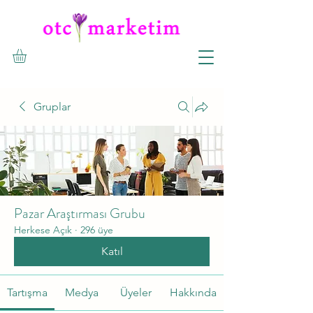
Gruplar
Pazar Araştırması Grubu
Herkese Açık
·
296 üye
Katıl
Tartışma
Medya
Üyeler
Hakkında