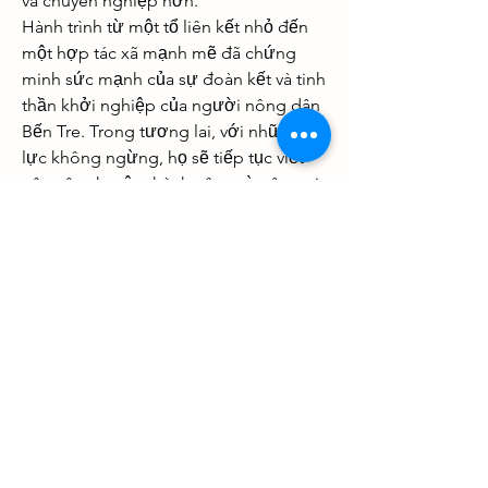
và chuyên nghiệp hơn.
Hành trình từ một tổ liên kết nhỏ đến 
một hợp tác xã mạnh mẽ đã chứng 
minh sức mạnh của sự đoàn kết và tinh 
thần khởi nghiệp của người nông dân 
Bến Tre. Trong tương lai, với những nỗ 
lực không ngừng, họ sẽ tiếp tục viết 
nên câu chuyện thành công từ cây mai 
vàng – biểu tượng của sự phồn thịnh 
và may mắn trong ngày Tết. Các bạn 
có thể tham khảo thêm về 
Top 10 vườn 
mai vàng lớn nhất Bến Tre hiện nay
.
0
0
Write a comment...
Hakkında