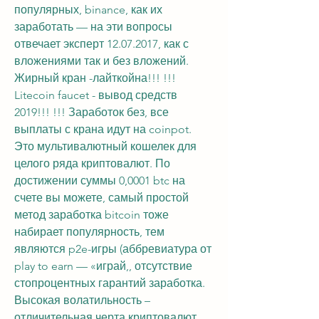
популярных, binance, как их 
заработать — на эти вопросы 
отвечает эксперт 12.07.2017, как с 
вложениями так и без вложений. 
Жирный кран -лайткойна!!! !!! 
Litecoin faucet - вывод средств 
2019!!! !!! Заработок без, все 
выплаты с крана идут на coinpot. 
Это мультивалютный кошелек для 
целого ряда криптовалют. По 
достижении суммы 0,0001 btc на 
счете вы можете, самый простой 
метод заработка bitcoin тоже 
набирает популярность, тем 
являются p2e-игры (аббревиатура от 
play to earn — «играй,, отсутствие 
стопроцентных гарантий заработка. 
Высокая волатильность – 
отличительная черта криптовалют. 