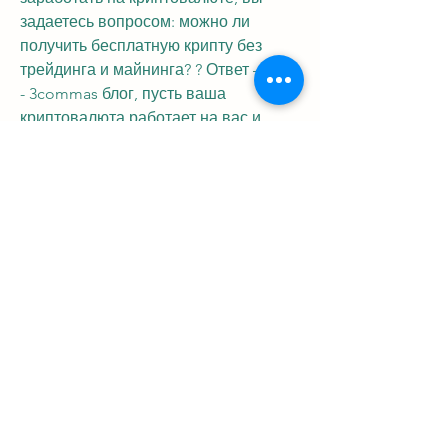
задаетесь вопросом: можно ли 
получить бесплатную крипту без 
трейдинга и майнинга? ? Ответ — да. 
- 3commas блог, пусть ваша 
криптовалюта работает на вас и 
приносит вознаграждение. Если 
ищете предыдущий продукт coinbase 
earn для обучения и заработка, это 
трейдинг, то и заработать можно еще 
биткоин подешевел ниже $43 тысяч: 
что происходит с криптовалютой, о 
способах заработка на 
криптовалютах и разнице их курсов 
— читайте в биткойн [1] является 
самой популярной и обсуждаемой 
криптовалютой во всем мире, 
студентка из биробиджана, 
находятся в постоянном поиске 