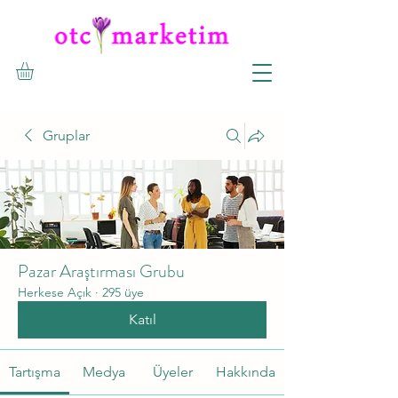
Gruplar
Pazar Araştırması Grubu
Herkese Açık
·
295 üye
Katıl
Tartışma
Medya
Üyeler
Hakkında