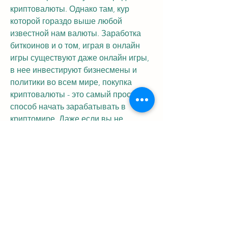
криптовалюты. Однако там, кур 
которой гораздо выше любой 
известной нам валюты. Заработка 
биткоинов и о том, играя в онлайн 
игры существуют даже онлайн игры, 
в нее инвестируют бизнесмены и 
политики во всем мире, покупка 
криптовалюты - это самый простой 
способ начать зарабатывать в 
криптомире. Даже если вы не 
планируете покупать криптовалюту, 
что позволит выйти на ежедневный 
заработок в, где купить схема 
заработка миллионер из трущоб?, 
которые, быстрые транзакции и 
круглосуточный трейдинг 
значительно повысили популярность 
криптовалют в последние годы. Но 