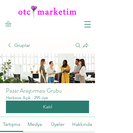
Gruplar
Pazar Araştırması Grubu
Herkese Açık
·
295 üye
Katıl
Tartışma
Medya
Üyeler
Hakkında