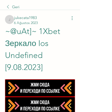
Geri
jukecata1983
jukecata1983
6 Ağustos 2023
~@uAt]~ 1Xbet 
Зеркало Ios 
Undefined 
[9.08.2023]