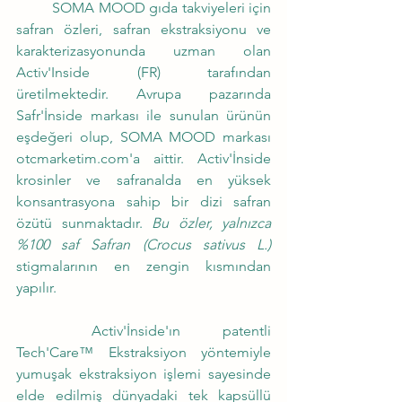
	SOMA MOOD gıda takviyeleri için 
safran özleri, safran ekstraksiyonu ve 
karakterizasyonunda uzman olan 
Activ'Inside (FR) tarafından 
üretilmektedir. Avrupa pazarında  
Safr'İnside markası ile sunulan ürünün 
eşdeğeri olup, SOMA MOOD markası 
otcmarketim.com'a aittir. Activ'İnside 
krosinler ve safranalda en yüksek 
konsantrasyona sahip bir dizi safran 
özütü sunmaktadır. 
Bu özler, yalnızca 
%100 saf Safran (Crocus sativus L.)
stigmalarının en zengin kısmından 
yapılır.
	Activ'İnside'ın patentli 
Tech'Care™ Ekstraksiyon yöntemiyle 
yumuşak ekstraksiyon işlemi sayesinde 
elde edilmiş dünyadaki tek kapsüllü 