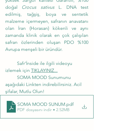
yüksek Sargol kalitesi Garantili, %100 
doğal 
Crocus sativus
 L. DNA test 
edilmiş, tağşiş, boya ve sentetik 
malzeme içermeyen, safranın anavatanı 
olan İran (Horasan) kökenli ve aynı 
zamanda klinik olarak en çok çalışılan 
safran özlerinden oluşan PDO %100 
Avrupa menşeli bir üründür.
	Safr'İnside ile ilgili videoyu 
izlemek için 
TIKLAYINIZ...
	SOMA MOOD Sunumunu 
aşağıdaki Linkten indirebilirsiniz. Acil 
şifalar, Mutlu Olun!
SOMA MOOD SUNUM
.pdf
PDF dosyasını indir • 2.52MB