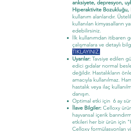
anksiyete, depresyon, uyku
Hiperaktivite Bozukluğu
kullanım alanlarıdır. Üste
kullanılan kimyasalların 
edebilirsiniz.
İlk kullanımdan itibaren g
çalışmalara ve detaylı bilg
TIKLAYINIZ.
Uyarılar:
Tavsiye edilen g
edici gıdalar normal bes
değildir. Hastalıkların ön
amacıyla kullanılmaz. Ham
hastalık veya ilaç kullan
danışın.
Optimal etki için 6 ay süre
İlave Bilgiler:
Celloxy ürün
hayvansal içerik barındırm
etkileri her bir ürün için "
Celloxy formülasyonları v