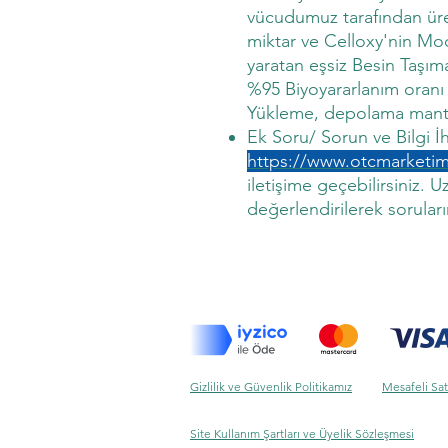
vücudumuz tarafından üret
miktar ve Celloxy'nin M
yaratan eşsiz Besin Taşım
%95 Biyoyararlanım oranı d
Yükleme, depolama mantı
Ek Soru/ Sorun ve Bilgi İht
https://www.otcmarketi
iletişime geçebilirsiniz. 
değerlendirilerek soruları
Gizlilik ve Güvenlik Politikamız
Mesafeli Sat
Site Kullanım Şartları ve Üyelik Sözleşmesi