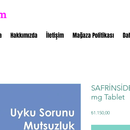
a
Hakkımızda
İletişim
Mağaza Politikası
Da
SAFRİNSİ
mg Tablet
Fiyat
₺1.150,00