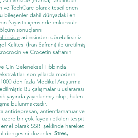
tivİnside (Fransa) tarafından
nan ve TechCare olarak tescillenen
u bileşenler dahil dünyadaki en
ının Nişasta içerisinde enkapsüle
e ölçüm sonuçlarını
afrinside
adresinden görebilirsiniz.
litesi (İran Safranı) ile üretilmiş
icrocrocin ve Crocetin safranın
s ve Çin Geleneksel Tıbbında
ekstraktları son yıllarda modern
, 1000'den fazla Medikal Araştırma
dilmiştir. Bu çalışmalar uluslararası
ik yayında yayınlanmış olup, halen
ışma bulunmaktadır.
şta antidepresan, antienflamatuar ve
üzere bir çok faydalı etkileri tespit
. Temel olarak SSRI şeklinde hareket
ol dengesini düzenler.
Stres,