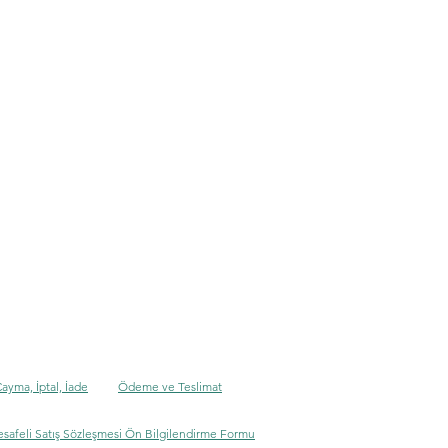
Cayma, İptal, İade
Ödeme ve Teslimat
safeli Satış Sözleşmesi Ön Bilgilendirme Formu