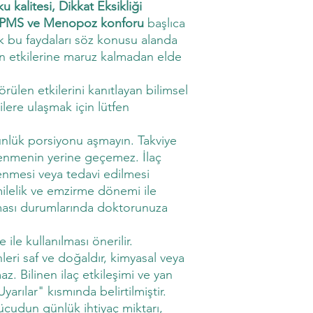
 kalitesi, Dikkat Eksikliği
, PMS ve Menopoz konforu
başlıca
lik bu faydaları söz konusu alanda
yan etkilerine maruz kalmadan elde
örülen etkilerini kanıtlayan bilimsel
ilere ulaşmak için lütfen
ünlük porsiyonu aşmayın. Takviye
lenmenin yerine geçemez. İlaç
lenmesi veya tedavi edilmesi
ilelik ve emzirme dönemi ile
ılması durumlarında doktorunuza
 ile kullanılması önerilir.
leri saf ve doğaldır, kimyasal veya
az. Bilinen ilaç etkileşimi ve yan
Uyarılar" kısmında belirtilmiştir.
ücudun günlük ihtiyaç miktarı,