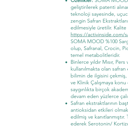
Özellikler:
SOMA MOOD, Ac
geliştirilerek patenti alı
teknoloji sayesinde, uçuc
zengin Safran Ekstraktlar
edilmesiyle üretilir. Kalit
https://activinside.com/s
SOMA MOOD %100 Sargol Ka
olup, Safranal, Crocin, P
temel metabolitleridir.
Binlerce yıldır Mısır, Per
kullanılmakta olan safran 
bilimin de ilgisini çekmiş
ve Klinik Çalışmaya konu e
saygınlıkta birçok akadem
devam eden yüzlerce çal
Safran ekstraktlarının ba
antioksidan etkileri olmak 
edilmiş ve kanıtlanmıştır
ederek Serotonin/ Kortiz