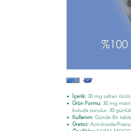
İçerik:
30 mg safran özütü 
Ürün Formu:
30 mg matrix
kutuda sunulur. 30 günlük i
Kullanım:
Günde Bir tablet 
Üretici:
Activİnside/Frans