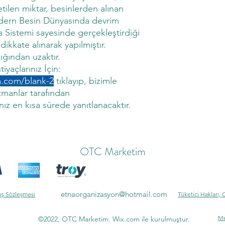
ilen miktar, besinlerden alınan
odern Besin Dünyasında devrim
a Sistemi sayesinde gerçekleştirdiği
ikkate alınarak yapılmıştır.
ğından uzaktır.
iyaçlarınız İçin:
m.com/blank-2
tıklayıp, bizimle
Uzmanlar tarafından
nız en kısa sürede yanıtlanacaktır.
OTC Marketim
etnaorganizasyon@hotmail.com
ış Sözleşmesi
Tüketici Hakları, 
Me
©2022, OTC Marketim. Wix.com ile kurulmuştur.